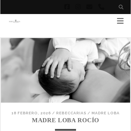
facebook
instagram
correo
phone
electrónico
18 FEBRERO, 2026
/
REBECCARIAS
/
MADRE LOBA
MADRE LOBA ROCÍO