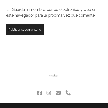
tu
Guarda mi nombre, correo electrónico y web en
sitio
este navegador para la próxima vez que comente.
web
facebook
instagram
correo
phone
electrónico