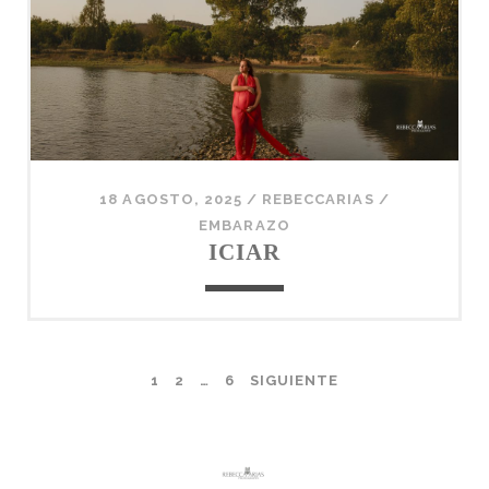
18 AGOSTO, 2025
/
REBECCARIAS
/
EMBARAZO
ICIAR
PAGINACIÓN
1
2
…
6
SIGUIENTE
DE