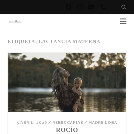
facebook
instagram
correo
phone
electrónico
ETIQUETA:
LACTANCIA MATERNA
5 ABRIL, 2026
/
REBECCARIAS
/
MADRE LOBA
ROCÍO