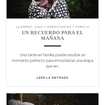
13 ENERO, 2020
/
REBECCARIAS
/
FAMILIA
UN RECUERDO PARA EL
MAÑANA
Una tarde en familia puede resultar un
momento perfecto para inmortalizar una etapa
que en…
UN
LEER LA ENTRADA
RECUERDO
PARA
EL
MAÑANA