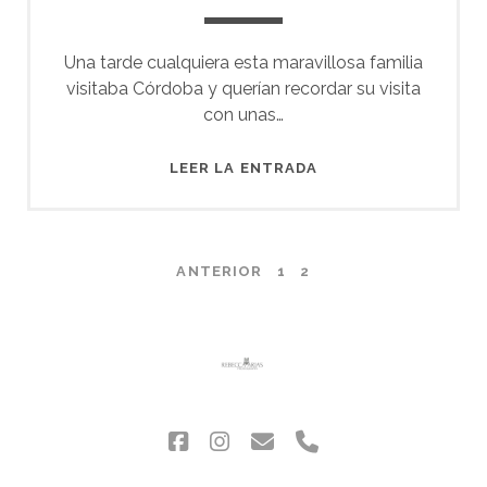
Una tarde cualquiera esta maravillosa familia
visitaba Córdoba y querían recordar su visita
con unas…
UNA
LEER LA ENTRADA
TARDE
DE
ABRIL
PAGINACIÓN
ANTERIOR
1
2
DE
ENTRADAS
facebook
instagram
correo
phone
electrónico