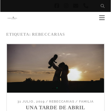
facebook
instagram
correo
phone
electrónico
ETIQUETA:
REBECCARIAS
31 JULIO, 2019
/
REBECCARIAS
/
FAMILIA
UNA TARDE DE ABRIL