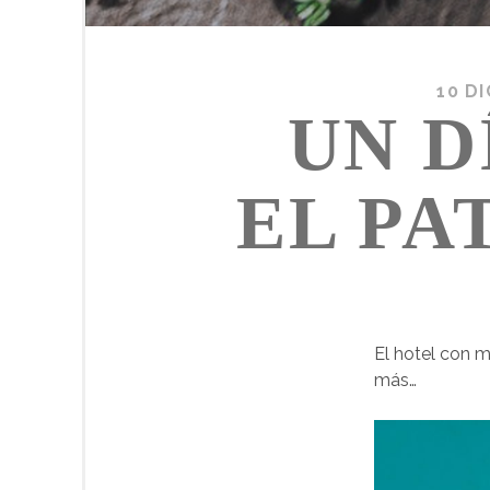
10 DI
UN D
EL PA
El hotel con 
más…