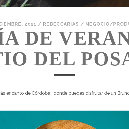
CIEMBRE, 2021
/
REBECCARIAS
/
NEGOCIO/PROD
ÍA DE VERA
TIO DEL PO
más encanto de Córdoba , donde puedes disfrutar de un Bru