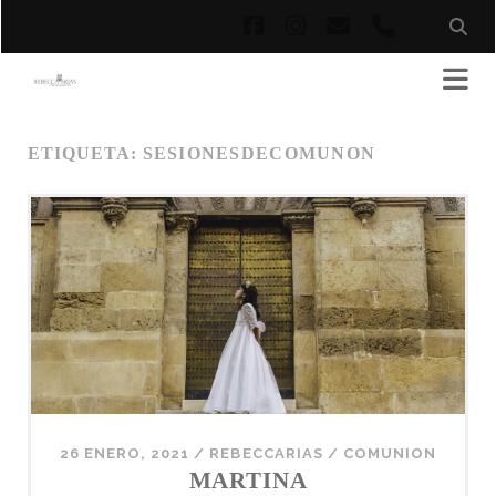
facebook
instagram
correo
phone
electrónico
ETIQUETA:
SESIONESDECOMUNON
26 ENERO, 2021
/
REBECCARIAS
/
COMUNION
MARTINA