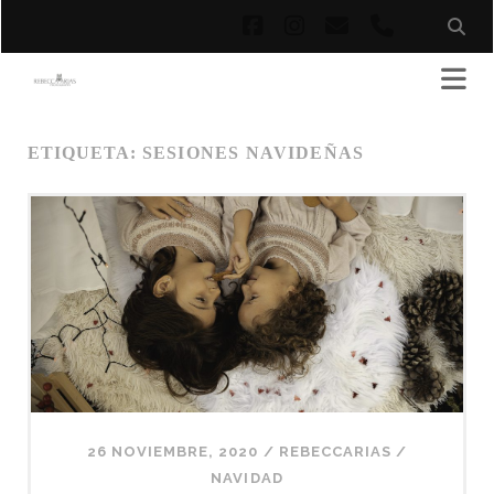
facebook
instagram
correo
phone
electrónico
ETIQUETA:
SESIONES NAVIDEÑAS
26 NOVIEMBRE, 2020
/
REBECCARIAS
/
NAVIDAD