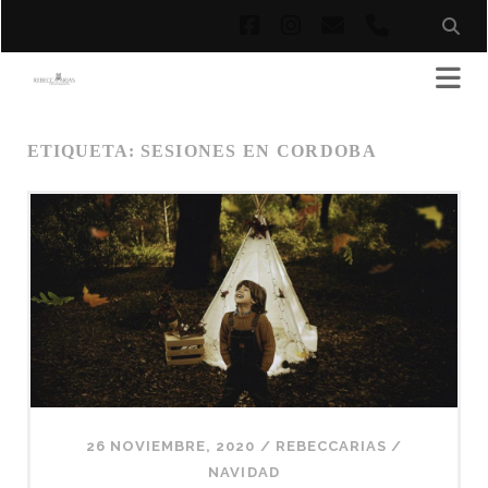
facebook
instagram
correo
phone
electrónico
ETIQUETA:
SESIONES EN CORDOBA
26 NOVIEMBRE, 2020
/
REBECCARIAS
/
NAVIDAD