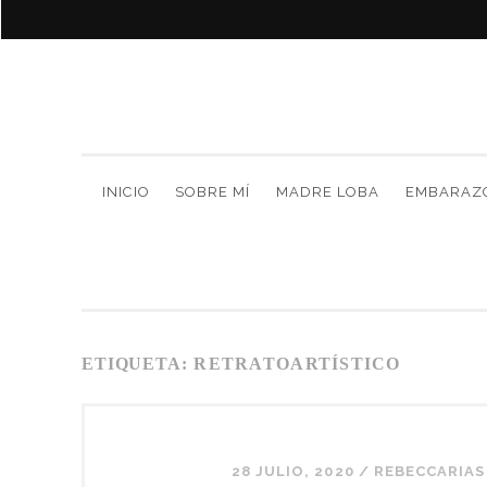
INICIO
SOBRE MÍ
MADRE LOBA
EMBARAZ
ETIQUETA:
RETRATOARTÍSTICO
28 JULIO, 2020
/
REBECCARIAS