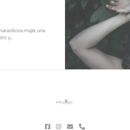
maravillosa mujer, una
tro y…
CARMEN
facebook
instagram
correo
phone