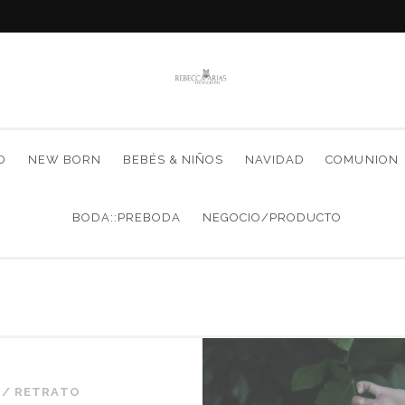
O
NEW BORN
BEBÉS & NIÑOS
NAVIDAD
COMUNION
BODA::PREBODA
NEGOCIO/PRODUCTO
/
RETRATO