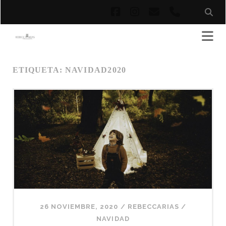
facebook
instagram
correo
phone
electrónico
ETIQUETA:
NAVIDAD2020
26 NOVIEMBRE, 2020
/
REBECCARIAS
/
NAVIDAD