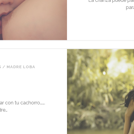
La crianza puede par
par
S
/
MADRE LOBA
ar con tu cachorro…….
dre…
JESY