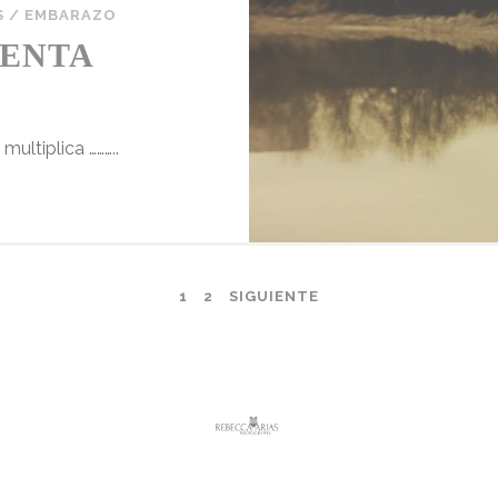
S
/
EMBARAZO
MENTA
multiplica ………..
1
2
SIGUIENTE