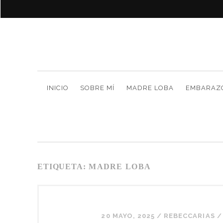
INICIO
SOBRE MÍ
MADRE LOBA
EMBARAZ
ETIQUETA:
MADRE LOBA
20 MAYO, 2025
/
REBECCARIAS