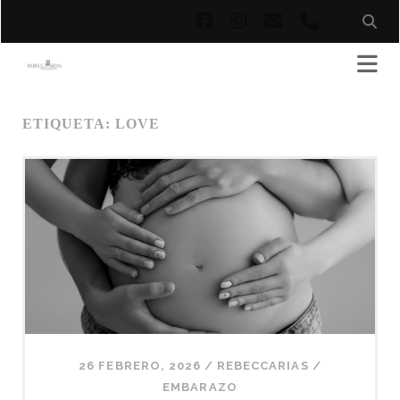
facebook
instagram
correo
phone
electrónico
ETIQUETA:
LOVE
26 FEBRERO, 2026
/
REBECCARIAS
/
EMBARAZO