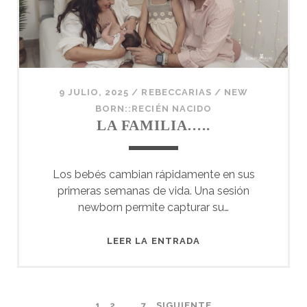
9 JULIO, 2025
/
REBECCARIAS
/
NEW
BORN::RECIÉN NACIDO
LA FAMILIA…..
Los bebés cambian rápidamente en sus
primeras semanas de vida. Una sesión
newborn permite capturar su…
LA
LEER LA ENTRADA
FAMILIA…..
1
2
…
7
SIGUIENTE