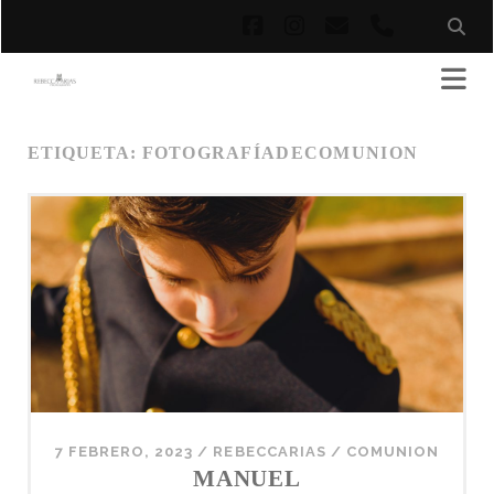
facebook
instagram
correo
phone
electrónico
ETIQUETA:
FOTOGRAFÍADECOMUNION
7 FEBRERO, 2023
/
REBECCARIAS
/
COMUNION
MANUEL