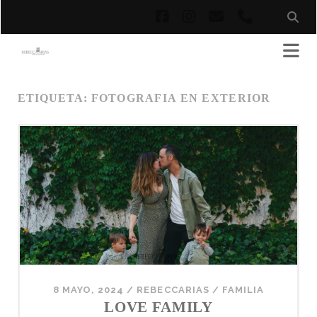
facebook
instagram
correo
phone
electrónico
ETIQUETA:
FOTOGRAFIA EN EXTERIOR
8 MAYO, 2024
/
REBECCARIAS
/
FAMILIA
LOVE FAMILY