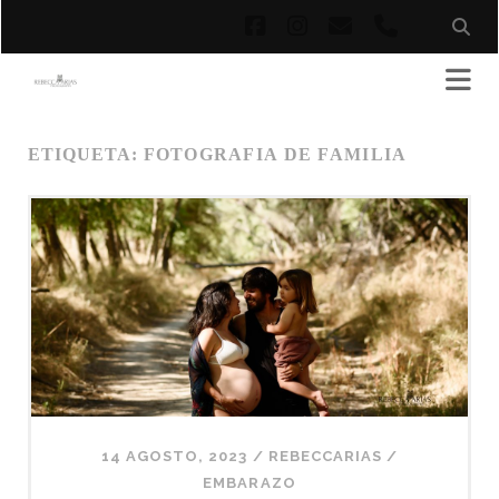
facebook
instagram
correo
phone
electrónico
ETIQUETA:
FOTOGRAFIA DE FAMILIA
14 AGOSTO, 2023
/
REBECCARIAS
/
EMBARAZO