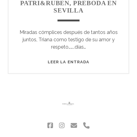
PATRI&RUBEN, PREBODA EN
SEVILLA
Miradas cómplices después de tantos años
juntos, Triana como testigo de su amor y
respeto……..días…
PATRI&RUBEN,
LEER LA ENTRADA
PREBODA
EN
SEVILLA
facebook
instagram
correo
phone
electrónico