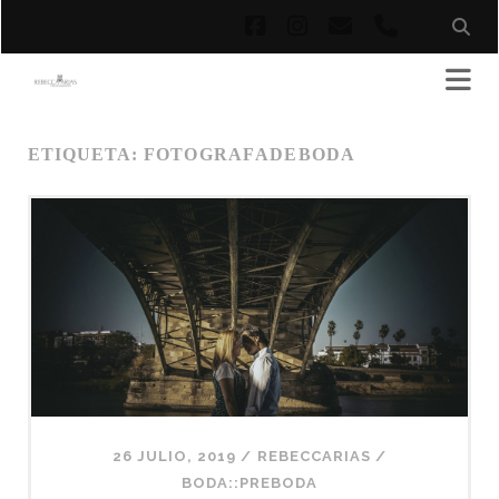
facebook
instagram
correo
phone
electrónico
ETIQUETA:
FOTOGRAFADEBODA
26 JULIO, 2019
/
REBECCARIAS
/
BODA::PREBODA