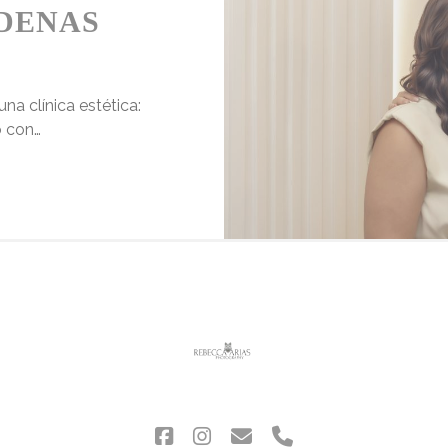
DENAS
a clínica estética:
o con…
ELISABET
CÁRDENAS
facebook
instagram
correo
phone