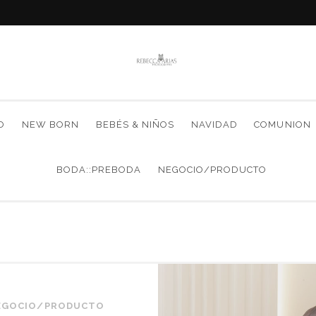
O
NEW BORN
BEBÉS & NIÑOS
NAVIDAD
COMUNION
BODA::PREBODA
NEGOCIO/PRODUCTO
EGOCIO/PRODUCTO