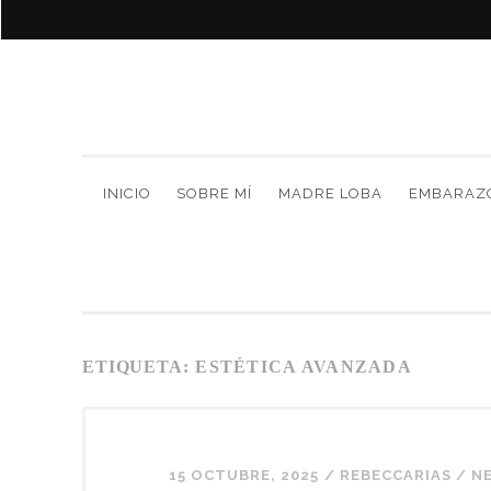
INICIO
SOBRE MÍ
MADRE LOBA
EMBARAZ
ETIQUETA:
ESTÉTICA AVANZADA
15 OCTUBRE, 2025
/
REBECCARIAS
/
N