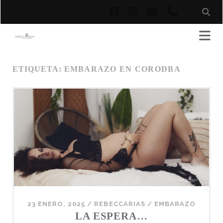
facebook
instagram
correo
phone
electrónico
ETIQUETA:
EMBARAZO EN CORODBA
23 ENERO, 2025
/
REBECCARIAS
/
EMBARAZO
LA ESPERA…