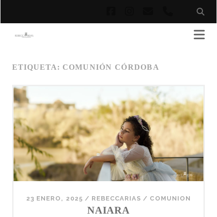
facebook
instagram
correo
phone
electrónico
ETIQUETA:
COMUNIÓN CÓRDOBA
23 ENERO, 2025
/
REBECCARIAS
/
COMUNION
NAIARA