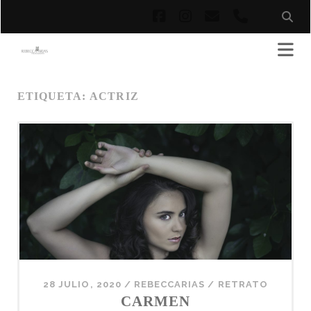
facebook
instagram
correo
phone
electrónico
ETIQUETA:
ACTRIZ
28 JULIO, 2020
/
REBECCARIAS
/
RETRATO
CARMEN